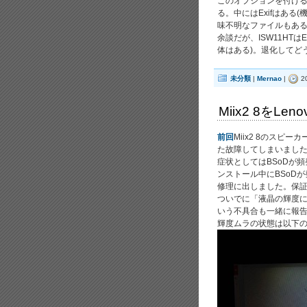
このオプションを付ける
る。中にはExifはあ
味不明なファイルもある(I
余談だが、ISW11HTは
体はある)。退化してど
未分類
|
Mernao
|
2
Miix2 8をL
前回
Miix2 8のス
た故障してしまいまし
症状としてはBSoDが
ンストール中にBSoD
修理に出しました。保証
ついでに「液晶の輝度
いう不具合も一緒に報
輝度ムラの状態は以下の