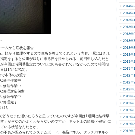
2014年
2014年
2013年
2013年
2013年
り。
2013年
フォームから症状を報告
2013年
が来る。預かり修理をするので住所を教えてくれという内容。明記はされ
2013年
付指定をすると佐川が取りに来る日を決められる。前回申し込んだと
2013年
たが今回は時間帯指定については何も書かれていなかったので時間指
2013年
は1/24に指定。
るので本体のみ渡す
2012年
ータス:修理作業中
2012年
ータス:修理作業中
2012年
テータス:修理対応保留
2012年
ータス:修理作業中
ータス:修理完了
2012年
受け取り
2012年
でどうせまた遅いだろうと思っていたのですが今回は1週間と結構早
2012年
留」が何なのかよくわからないのですが、ネット上の情報(不確定)に
2012年
している状態なんだとか。
2012年
ての不良が認められてシステムボード、液晶パネル、タッチパネルケ