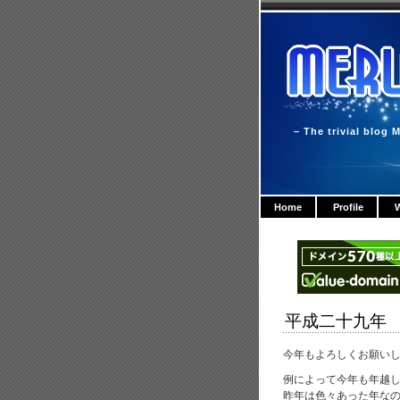
– The trivial blog M
Home
Profile
W
平成二十九年
今年もよろしくお願い
例によって今年も年越
昨年は色々あった年なの