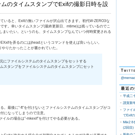
ムのタイムスタンプでExifの撮影日時を設
いると、Exifの無いファイルが沢山出てきます。初代W-ZERO3な
です。幸いタイムスタンプ(最終更新日、mtime)は残っているのでこ
んでしまいたい。というのも、タイムスタンプなんていつ何時変更される
でEXxifを弄るのにはjheadというコマンドを使えば良いらしい。
ッチリやりたかったことが書かれていた。
の情報を元にファイルシステムのタイムスタンプをセットする
ifのタイムスタンプをファイルシステムのタイムスタンプにセット
Twi
@mern
最近の
平成二
謹賀新
る。最後に”-ft”を付けないとファイルシステムのタイムスタンプがコ
ファイ
日付になってしまうので注意。
でExi
ァイルの場合は”-mkexif”を付けてやる必要がある。
Miix2
(2回目)
新年の