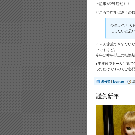
の記事が2連続だ！！
ところで昨年は以下の
今年は色々あ
にしたいと思
う～ん達成できてない
いですけど。
今年は昨年以上に転換
3年連続でドール写真で
っただけですのでご心配
未分類
|
Mernao
|
2
謹賀新年