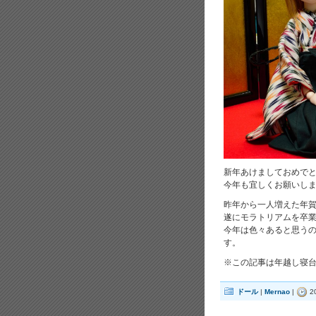
新年あけましておめで
今年も宜しくお願いし
昨年から一人増えた年
遂にモラトリアムを卒
今年は色々あると思うの
す。
※この記事は年越し寝台
ドール
|
Mernao
|
2