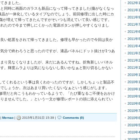
ってきました。
2012年
と同時に画面のガラスも新品になって帰ってきました(傷がなくなっ
2011年
液晶が一体化しているタイプなのでしょう。前回修理に出した時にカ
2011年
に傷が増えて帰ってきたんですがそいつも消えていて良い感じです。
2011年
されたので今まで押しにくかった電源ボタンが押しやすくなりまし
2011年
2011年
に良い処置をされて帰ってきました。修理も早かったので今回は良か
2011年
気分で終わろうと思ったのですが、液晶パネルにドット抜けが1つあ
2011年
2011年
あまり見なくなりましたが、未だにあるんですね。折角新しいパネル
です。輝度ムラよりは気にならないし良いかなぁと割り切るしかない
2011年
2010年
修理してくれるという事は良くわかったのですが、しかしちょっと製品不
2010年
いでしょうか。次はあまり買いたくないなぁという感じがします。
2010年
修理だと向こうもわかっているようで、「たび重なるご不便をおかけ
2010年
ありませんでした。」という一文が修理レポートの頭に添えられてい
2010年
2010年
|
Mernao
|
2015年1月31日 15:39 |
Comments (0)
2010年
2010年
2010年
2010年