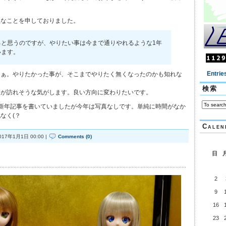
様なことを申しておりました。
ると思うのですが、やりたい事は今まで通りやれるような1年
います。
Entrie
なぁ。やりたかった事が、そこまでやりたく無くなったのかも知れな
検索
期が訪れそうな気がします。良い方向に変わりたいです。
新年記事を書いていましたが今年は写真なしです。単純に時間がなか
なく(？
Calen
017年1月1日 00:00 |
Comments (0)
日
2
9
16
23