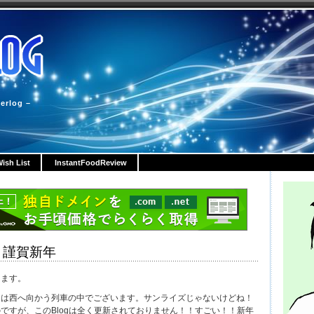
erlog –
ish List
InstantFoodReview
 謹賀新年
します。
しは西へ向かう列車の中でございます。サンライズじゃないけどね！
ですが、このBlogは全く更新されておりません！！すごい！！新年