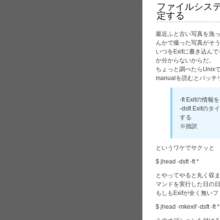
ファイルシステ
定する
最近ふと古い写真を漁って
んかで撮った写真がそう
いつをExifに書き込
か分からないからだ。
ちょっと調べたらUnix
manualを読むとバ
-ft Exif
-dsft Ex
する
※拙訳
というワケでサクッと
$ jhead -dsft -ft *
とやってやると丸く収ま
マンドを実行した日の
もしもExifが全く無いフ
$ jhead -mkexif -dsft -ft *