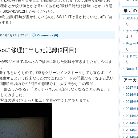
とExifが存在する場合全て初期化されてしまうので注意が必要であ
る(機種名とか絞り値とかは書いてある)が撮影日時だけは無いとかいう意
最近の
S02やISW12HTがそうだった)。
Exifに撮影日時が書かれているのにISW12HTは書かれていない(Exif自
SDA-18
うする！
り
チューナ
015年6月27日 22:44 |
Comments (0)
より
チューナ
enovoに修理に出した記録(2回目)
り
イヤホ
ピーカーが製品不良で壊れたので修理に出した記録を書きましたが、今回ま
り
た。
Nexus
頻発するというもので、OSをクリーンインストールしても直らず、イ
が発生するという始末だったのでこれはハードの問題だろうなぁと思い
アーカ
期間1年以内での2回目の修理です。大丈夫かなこの製品…
2017年
に一部ムラがある」「タッチパネルが反応しなくなることがある」と
告してみました。
2016年
写真の通り(ちょっと加工して見やすくしてあります)。
2015年
2015年
2014年
2014年
2014年
2014年