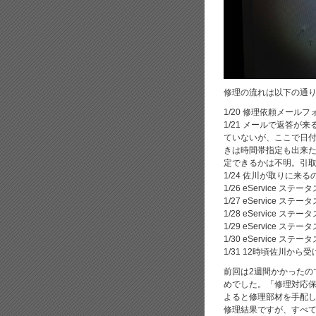
修理の流れは以下の通
1/20 修理依頼メール
1/21 メールで返答
ていないが、ここで日
きは時間帯指定も出来
定できるかは不明。引取日
1/24 佐川が取りに来
1/26 eService ステ
1/27 eService ステ
1/28 eService ス
1/29 eService ステ
1/30 eService ステ
1/31 12時頃佐川から
前回は2週間かかったの
めでした。「修理対応保
よると修理部材を手配
修理結果ですが、すべ