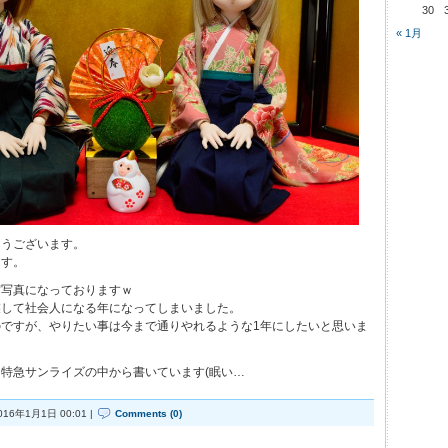
30
« 1月
とうございます。
ます。
賀写真になっておりますｗ
業して社会人になる年になってしまいました。
ですが、やりたい事は今まで通りやれるような1年にしたいと思いま
特急サンライズの中から書いています(眠い…
016年1月1日 00:01 |
Comments (0)