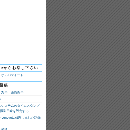
tterからお察し下さい
ao からのツイート
投稿
十九年 謹賀新年
年
ルシステムのタイムスタンプ
fの撮影日時を設定する
 8をLenovoに修理に出した記録
ご挨拶