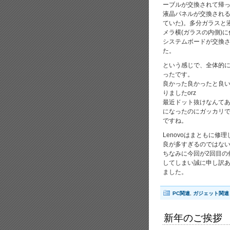
ーブルが交換されて帰
液晶パネルが交換される
ていた)。多分ガラスと
メラ横(ガラスの内側)
システムボードが交換
た。
という感じで、全体的
ったです。
良かった良かったと良い
りましたorz
最近ドット抜けなんて
になったのにガッカリ
ですね。
Lenovoはまともに
良が多すぎるのではな
ちなみに今回が2回目の
してしまい誠に申し訳
ました。
PC関連
,
ガジェット関連
新年のご挨拶