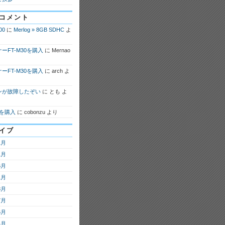
コメント
00
に
Merlog » 8GB SDHC
よ
ーFT-M30を購入
に
Mernao
ーFT-M30を購入
に
arch
よ
ンが故障したぞい
に
とも
よ
7を購入
に
cobonzu
より
イブ
1月
1月
6月
1月
8月
7月
6月
4月