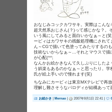
おなじみコックカワサキ。実際はこんなキ
超天然系おじさん(？)って感じかな？。
いう風にしてみると面白いかなぁ～と(笑
ービィはカワサキの残飯処理機にされて
ん～CGで描いて色塗ってみたりするの
技術ないからなぁ～…それとマウスで描
が心配(^^;
なんかお絵かきなんて久しぶりにしたよ
う娯楽もあるのかなぁ～と思ったり。学
氏が絵上手いので憧れます(笑)
ちなみにカービィは東京MXテレビで再
理解し難さそうなパロディが結構あって面
お絵かき
|
Mernao
|
2007年9月1日 22:41 |