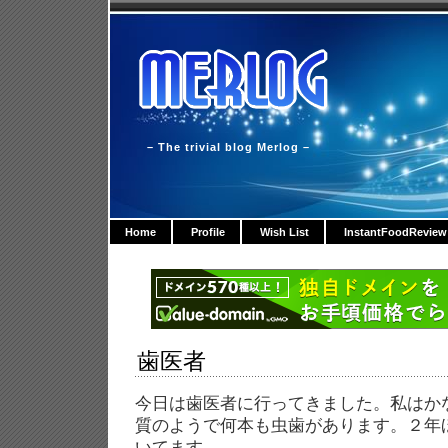
– The trivial blog Merlog –
Home
Profile
Wish List
InstantFoodReview
歯医者
今日は歯医者に行ってきました。私はか
質のようで何本も虫歯があります。２年
いてます。