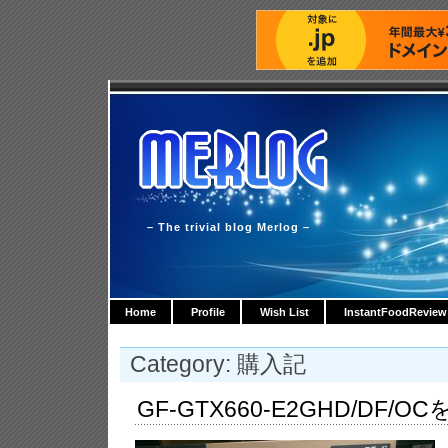
– The trivial blog Merlog –
Home
Profile
Wish List
InstantFoodReview
Category: 購入記
GF-GTX660-E2GHD/DF/O