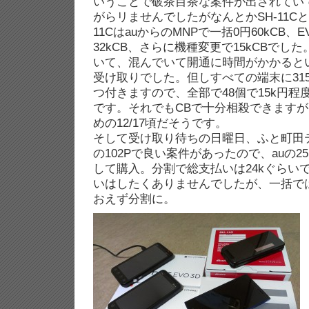
いうことで破茶目茶な案件が出されてい
がらリませんでしたがなんとかSH-11CとE
11CはauからのMNPで一括0円60kCB、
32kCB、さらに機種変更で15kCBでし
いて、混んでいて開通に時間がかかると
受け取りでした。但しすべての端末に31
つ付きますので、全部で48個で15k円
です。それでもCBで十分相殺できますが
めの12/17頃だそうです。
そして受け取り待ちの日曜日、ふと町田テルル
の102Pで良い案件があったので、auの2
して購入。分割で総支払いは24kぐらいで
いはしたくありませんでしたが、一括で
おえず分割に。