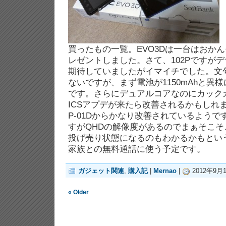
買ったもの一覧。EVO3Dは一台はおか
レゼントしました。さて、102Pですが
期待していましたがイマイチでした。文
ないですが、まず電池が1150mAhと異
です。さらにデュアルコアなのにカック
ICSアプデが来たら改善されるかもしれ
P-01Dからかなり改善されているよう
すがQHDの解像度があるのでまぁそこそこ
投げ売り状態になるのもわかるかもという性
家族との無料通話に使う予定です。
ガジェット関連
,
購入記
|
Mernao
|
2012年9月10
« Older