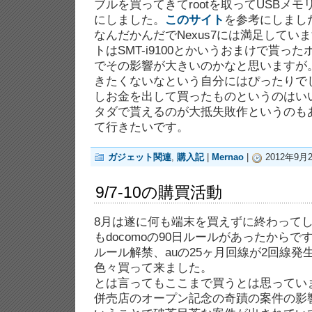
ブルを買ってきてrootを取ってUSBメ
にしました。
このサイト
を参考にしまし
なんだかんだでNexus7には満足してい
トはSMT-i9100とかいうおまけで貰っ
でその影響が大きいのかなと思いますが。
きたくないなという自分にはぴったりで
しお金を出して買ったものというのはい
タダで貰えるのが大抵失敗作というのも
て行きたいです。
ガジェット関連
,
購入記
|
Mernao
|
2012年9月29
9/7-10の購買活動
8月は遂に何も端末を買えずに終わって
もdocomoの90日ルールがあったからで
ルール解禁、auの25ヶ月回線が2回線
色々買って来ました。
とは言ってもここまで買うとは思ってい
併売店のオープン記念の奇蹟の案件の影