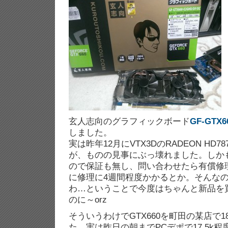
玄人志向のグラフィックボード
GF-GTX6
しました。
実は昨年12月にVTX3DのRADEON HD
が、ものの見事にぶっ壊れました。しか
ので保証も無し、問い合わせたら有償修理な
に修理に4週間程度かかるとか。そんな
わ…ということで今度はちゃんと新品を買
のに～orz
そういうわけでGTX660を町田の某店で18
た。実は昨日の朝までPCデポで17.5k