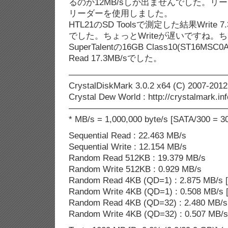
るのか12MB/sしか出ませんでした。リーダ
リーダーを使用しました。
HTL21のSD Toolsで測定した結果Write 7.3M
でした。ちょっとWriteが遅いですね。
SuperTalentの16GB Class10(ST16MSC0
Read 17.3MB/sでした。
——————————————————
CrystalDiskMark 3.0.2 x64 (C) 2007-2012
Crystal Dew World : http://crystalmark.inf
——————————————————
* MB/s = 1,000,000 byte/s [SATA/300 = 30
Sequential Read : 22.463 MB/s
Sequential Write : 12.154 MB/s
Random Read 512KB : 19.379 MB/s
Random Write 512KB : 0.929 MB/s
Random Read 4KB (QD=1) : 2.875 MB/s [
Random Write 4KB (QD=1) : 0.508 MB/s [
Random Read 4KB (QD=32) : 2.480 MB/s 
Random Write 4KB (QD=32) : 0.507 MB/s 