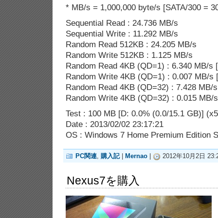
* MB/s = 1,000,000 byte/s [SATA/300 = 30
Sequential Read : 24.736 MB/s
Sequential Write : 11.292 MB/s
Random Read 512KB : 24.205 MB/s
Random Write 512KB : 1.125 MB/s
Random Read 4KB (QD=1) : 6.340 MB/s [
Random Write 4KB (QD=1) : 0.007 MB/s [
Random Read 4KB (QD=32) : 7.428 MB/s 
Random Write 4KB (QD=32) : 0.015 MB/s 
Test : 100 MB [D: 0.0% (0.0/15.1 GB)] (x5
Date : 2013/02/02 23:17:21
OS : Windows 7 Home Premium Edition SP
PC関連
,
購入記
|
Mernao
|
2012年10月2日 23:2
Nexus7を購入