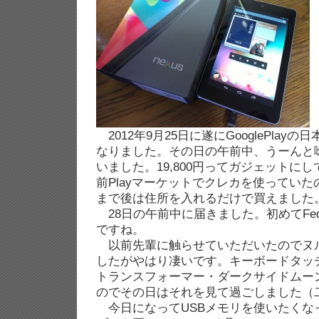
2012年9月25日に遂にGooglePlayの
なりました。その日の午前中、うーんと
いました。19,800円ってガジェットに
前Playマーケットでクレカを使ってい
まで後は住所を入れるだけで買えました
28日の午前中に届きました。初めてFe
ですね。
以前先輩に触らせていただいたのでヌ
したがやはり凄いです。キーボードタッ
トランスフォーマー・ダークサイドムー
のでその日はそれを見て過ごしました（
今日になってUSBメモリを使いたくなっ