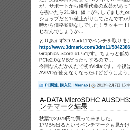
が、サポートから修理代金の返答があっ
を覗いたら21.9kに値上がりしてましたo
ショップだと1k値上がりしてたんですが
時から価格変動なしでした！ラッキー！
じなんでしょうか…
とりあえず3D Mark11でベンチを取りま
http://www.3dmark.com/3dm11/5842386
Graphics Score 6175です。ちょ
PCIe2.0なMBだったりするので…
今回なんだかんだで初nVidiaです。今後は
AVIVOが使えなくなったけどどうしよう
PC関連
,
購入記
|
Mernao
|
2013年2月7日 15:44
A-DATA MicroSDHC AUSDH
ンチマーク結果
秋葉で2,079円で買って来ました。
17MB/s出るというベンチマークも見か