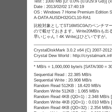
Test : 1000 MB [D: 0.0% (0.0/29.9 GB)] (x
Date : 2013/02/02 17:40:19
OS : Windows 7 Home Premium Edition SP
A-DATA AUSDH32GCL10-RA1
比較対象としてST16MSC0Aのベンチマ
ので載せておきます。Write20MB/s
早いじゃん！4K Writeはひどいですが。
——————————————————
CrystalDiskMark 3.0.2 x64 (C) 2007-2012
Crystal Dew World : http://crystalmark.inf
——————————————————
* MB/s = 1,000,000 byte/s [SATA/300 = 30
Sequential Read : 22.385 MB/s
Sequential Write : 20.908 MB/s
Random Read 512KB : 18.420 MB/s
Random Write 512KB : 1.065 MB/s
Random Read 4KB (QD=1) : 2.348 MB/s [
Random Write 4KB (QD=1) : 0.010 MB/s [
Random Read 4KB (QD=32) : 2.354 MB/s 