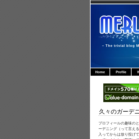
– The trivial blog M
Home
Profile
W
久々のガーデ
プロフィールの趣味の
ーデニング（って言え
入ってからは放り投げ