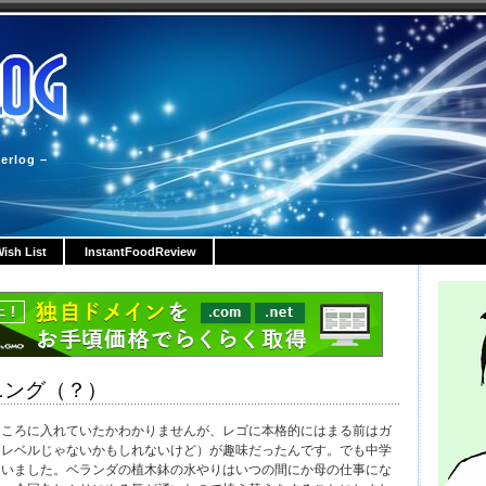
erlog –
ish List
InstantFoodReview
ニング（？）
ところに入れていたかわかりませんが、レゴに本格的にはまる前はガ
るレベルじゃないかもしれないけど）が趣味だったんです。でも中学
ていました。ベランダの植木鉢の水やりはいつの間にか母の仕事にな