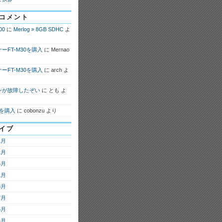
コメント
00
に
Merlog » 8GB SDHC
よ
ーFT-M30を購入
に
Mernao
ーFT-M30を購入
に
arch
よ
ンが故障したぞい
に
とも
よ
7を購入
に
cobonzu
より
イブ
1月
1月
6月
1月
8月
7月
6月
4月