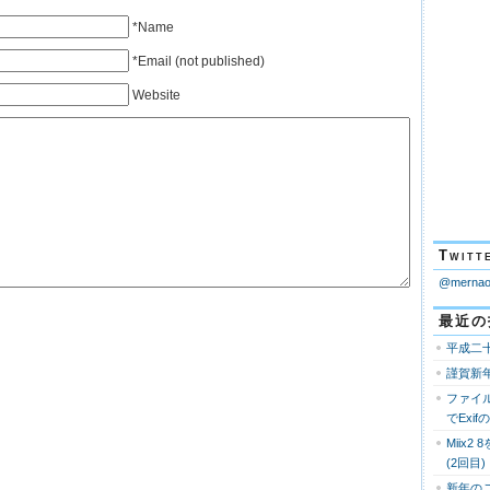
*Name
*Email (not published)
Website
Twi
@mern
最近の
平成二
謹賀新
ファイ
でExi
Miix2
(2回目)
新年の