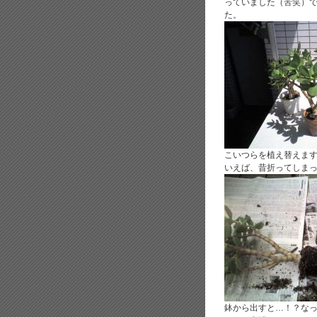
っていました（苦笑）
た。
こいつらを植え替えます
いえば、昔折ってしまって
鉢から出すと…！？なっ