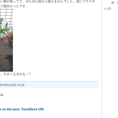
らい根が張ってて、ぜんぜん鉢から抜けませんでした。逆にプラスチ
30
けて面白かったです。
« 1月
。大きくなるかな～?
007年6月18日 18:26
せん
 on this post.
TrackBack URI