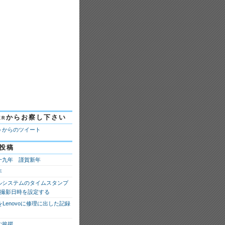
tterからお察し下さい
ao からのツイート
投稿
十九年 謹賀新年
年
ルシステムのタイムスタンプ
fの撮影日時を設定する
 8をLenovoに修理に出した記録
ご挨拶