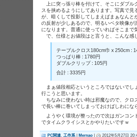
上に突っ張り棒を付けて、そこにダブル
スを挟めるようにしてあります。写真で見
が、暗くして投影してしまえばまぁなんと
の反射が少しあるので、明るいベタ映像が
になります。普通に使っていればそこまで
で、仕様とお値段はと言うと、こんな感
テーブルクロス180cm巾 x 250cm : 1
つっぱり棒 : 1780円
ダブルクリップ : 105円
合計 : 3335円
まぁ値段相応というところではないでし
行こうと思います。
ちなみに使わない時は邪魔なので、クロ
で長い棒に巻いてしまっておけばしわにな
ようやく環境が整ったので次はガンコン
でタイムクライシスとかやりたいですｗ
PC関連
,
工作系
|
Mernao
|
2012年5月27日 20: