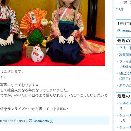
30
« 1月
Twi
@mern
最近の
平成二
謹賀新
ファイ
でExi
とうございます。
Miix2
ます。
(2回目)
賀写真になっておりますｗ
新年の
業して社会人になる年になってしまいました。
ですが、やりたい事は今まで通りやれるような1年にしたいと思いま
最近の
SDA-18
特急サンライズの中から書いています(眠い…
り
チューナ
より
016年1月1日 00:01 |
Comments (0)
チューナ