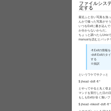
ファイルシステ
定する
最近ふと古い写真を漁って
んかで撮った写真がそう
いつをExifに書き込
か分からないからだ。
ちょっと調べたらUnix
manualを読むとバ
-ft Exif
-dsft Ex
する
※拙訳
というワケでサクッと
$ jhead -dsft -ft *
とやってやると丸く収ま
マンドを実行した日の
もしもExifが全く無いフ
$ jhead -mkexif -dsft -ft *