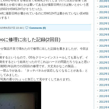
とExifが存在する場合全て初期化されてしまうので注意が必要であ
2013年
る(機種名とか絞り値とかは書いてある)が撮影日時だけは無いとかいう意
2013年
S02やISW12HTがそうだった)。
2013年
Exifに撮影日時が書かれているのにISW12HTは書かれていない(Exif自
うする！
2013年
2012年
015年6月27日 22:44 |
Comments (0)
2012年
2012年
enovoに修理に出した記録(2回目)
2012年
2012年
ピーカーが製品不良で壊れたので修理に出した記録を書きましたが、今回ま
2012年
た。
2012年
頻発するというもので、OSをクリーンインストールしても直らず、イ
が発生するという始末だったのでこれはハードの問題だろうなぁと思い
2012年
期間1年以内での2回目の修理です。大丈夫かなこの製品…
2012年
に一部ムラがある」「タッチパネルが反応しなくなることがある」と
2012年
告してみました。
写真の通り(ちょっと加工して見やすくしてあります)。
2011年
2011年
2011年
2011年
2011年
2011年