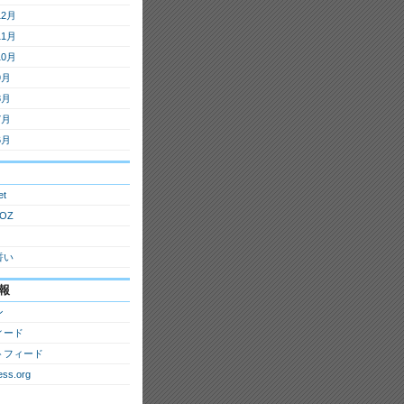
12月
11月
10月
9月
8月
7月
6月
et
OZ
誓い
報
ン
ィード
トフィード
ss.org