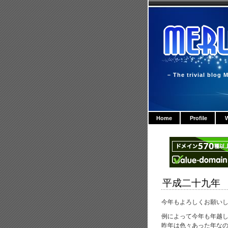
– The trivial blog M
Home
Profile
W
平成二十九年
今年もよろしくお願い
例によって今年も年越
昨年は色々あった年なの