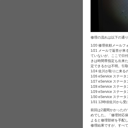
修理の流れは以下の通
1/20 修理依頼メール
1/21 メールで返答
ていないが、ここで日
きは時間帯指定も出来
定できるかは不明。引取日
1/24 佐川が取りに来
1/26 eService ステ
1/27 eService ステ
1/28 eService ス
1/29 eService ステ
1/30 eService ステ
1/31 12時頃佐川から
前回は2週間かかったの
めでした。「修理対応保
よると修理部材を手配
修理結果ですが、すべ