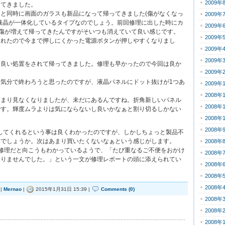
2009年
ってきました。
と同時に画面のガラスも新品になって帰ってきました(傷がなくなっ
2009年
液晶が一体化しているタイプなのでしょう。前回修理に出した時にカ
2009年
に傷が増えて帰ってきたんですがそいつも消えていて良い感じです。
2009年
されたので今まで押しにくかった電源ボタンが押しやすくなりまし
2009年
2009年
に良い処置をされて帰ってきました。修理も早かったので今回は良か
2009年
気分で終わろうと思ったのですが、液晶パネルにドット抜けが1つあ
2009年
2008年
あまり見なくなりましたが、未だにあるんですね。折角新しいパネル
2008年
です。輝度ムラよりは気にならないし良いかなぁと割り切るしかない
2008年
2008年
修理してくれるという事は良くわかったのですが、しかしちょっと製品不
いでしょうか。次はあまり買いたくないなぁという感じがします。
2008年
修理だと向こうもわかっているようで、「たび重なるご不便をおかけ
2008年
ありませんでした。」という一文が修理レポートの頭に添えられてい
2008年
2008年
2008年
|
Mernao
|
2015年1月31日 15:39 |
Comments (0)
2008年
2008年
2008年