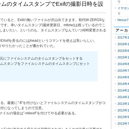
り
ムのタイムスタンプでExifの撮影日時を設
イヤホ
り
いると、Exifの無いファイルが沢山出てきます。初代W-ZERO3な
Nexus
です。幸いタイムスタンプ(最終更新日、mtime)は残っているのでこ
んでしまいたい。というのも、タイムスタンプなんていつ何時変更される
アーカ
2017年
でEXxifを弄るのにはjheadというコマンドを使えば良いらしい。
2016年
ッチリやりたかったことが書かれていた。
2015年
2015年
の情報を元にファイルシステムのタイムスタンプをセットする
ifのタイムスタンプをファイルシステムのタイムスタンプにセット
2014年
2014年
2014年
2014年
2014年
2014年
る。最後に”-ft”を付けないとファイルシステムのタイムスタンプがコ
2013年
日付になってしまうので注意。
2013年
ァイルの場合は”-mkexif”を付けてやる必要がある。
2013年
2013年