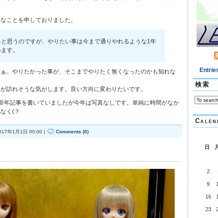
様なことを申しておりました。
ると思うのですが、やりたい事は今まで通りやれるような1年
います。
Entrie
なぁ。やりたかった事が、そこまでやりたく無くなったのかも知れな
検索
期が訪れそうな気がします。良い方向に変わりたいです。
新年記事を書いていましたが今年は写真なしです。単純に時間がなか
なく(？
Calen
017年1月1日 00:00 |
Comments (0)
日
2
9
16
23