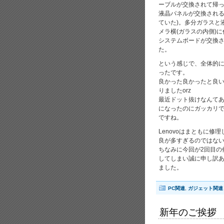
ーブルが交換されて帰
液晶パネルが交換される
ていた)。多分ガラスと
メラ横(ガラスの内側)
システムボードが交換
た。
という感じで、全体的
ったです。
良かった良かったと良い
りましたorz
最近ドット抜けなんて
になったのにガッカリ
ですね。
Lenovoはまともに
良が多すぎるのではな
ちなみに今回が2回目の
してしまい誠に申し訳
ました。
PC関連
,
ガジェット関連
新年のご挨拶