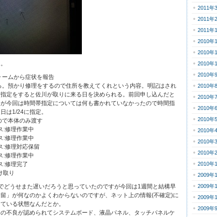
2011年
2011年
2011年
2010年
2010年
り。
2010年
2010年
フォームから症状を報告
が来る。預かり修理をするので住所を教えてくれという内容。明記はされ
2010年
付指定をすると佐川が取りに来る日を決められる。前回申し込んだと
2010年
たが今回は時間帯指定については何も書かれていなかったので時間指
2010年
は1/24に指定。
2010年
るので本体のみ渡す
ータス:修理作業中
2010年
ータス:修理作業中
2010年
テータス:修理対応保留
2010年
ータス:修理作業中
ータス:修理完了
2010年
受け取り
2009年
でどうせまた遅いだろうと思っていたのですが今回は1週間と結構早
2009年
留」が何なのかよくわからないのですが、ネット上の情報(不確定)に
2009年
している状態なんだとか。
2009年
ての不良が認められてシステムボード、液晶パネル、タッチパネルケ