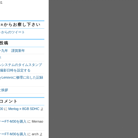
31
tterからお察し下さい
ao からのツイート
投稿
十九年 謹賀新年
年
ルシステムのタイムスタンプ
fの撮影日時を設定する
 8をLenovoに修理に出した記録
ご挨拶
コメント
00
に
Merlog » 8GB SDHC
よ
ーFT-M30を購入
に
Mernao
ーFT-M30を購入
に
arch
よ