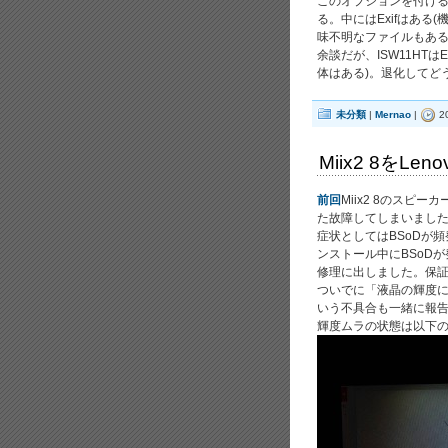
このオプションを付ける
る。中にはExifはあ
味不明なファイルもある(I
余談だが、ISW11HTは
体はある)。退化してど
未分類
|
Mernao
|
2
Miix2 8をL
前回
Miix2 8のス
た故障してしまいまし
症状としてはBSoDが
ンストール中にBSoD
修理に出しました。保証
ついでに「液晶の輝度
いう不具合も一緒に報
輝度ムラの状態は以下の