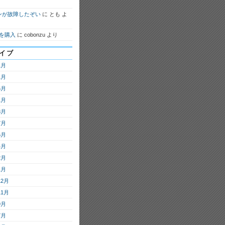
ンが故障したぞい
に
とも
よ
7を購入
に
cobonzu
より
イブ
1月
1月
6月
1月
8月
7月
6月
4月
2月
1月
12月
11月
9月
7月