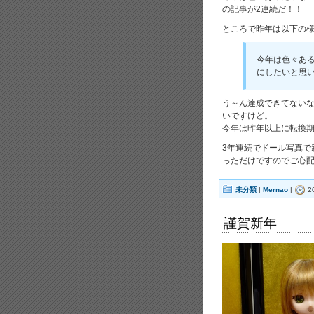
の記事が2連続だ！！
ところで昨年は以下の
今年は色々あ
にしたいと思
う～ん達成できてない
いですけど。
今年は昨年以上に転換
3年連続でドール写真で
っただけですのでご心配
未分類
|
Mernao
|
2
謹賀新年