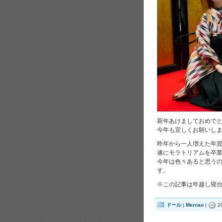
新年あけましておめで
今年も宜しくお願いし
昨年から一人増えた年
遂にモラトリアムを卒
今年は色々あると思うの
す。
※この記事は年越し寝台
ドール
|
Mernao
|
2