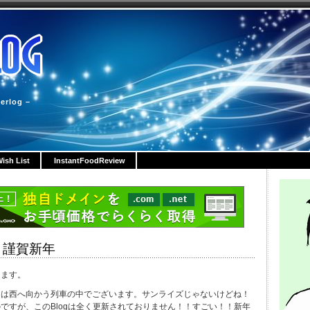
erlog –
ish List
InstantFoodReview
 謹賀新年
します。
しは西へ向かう列車の中でございます。サンライズじゃないけどね！
ですが、このBlogは全く更新されておりません！！すごい！！新年