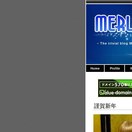
– The trivial blog M
Home
Profile
W
謹賀新年