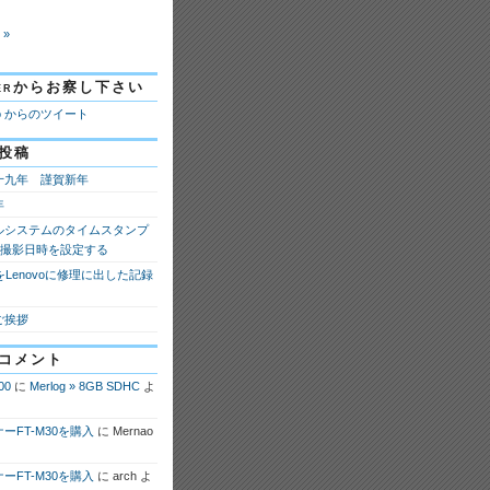
 »
tterからお察し下さい
ao からのツイート
投稿
十九年 謹賀新年
年
ルシステムのタイムスタンプ
fの撮影日時を設定する
 8をLenovoに修理に出した記録
ご挨拶
コメント
00
に
Merlog » 8GB SDHC
よ
ーFT-M30を購入
に
Mernao
ーFT-M30を購入
に
arch
よ