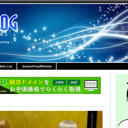
erlog –
ish List
InstantFoodReview