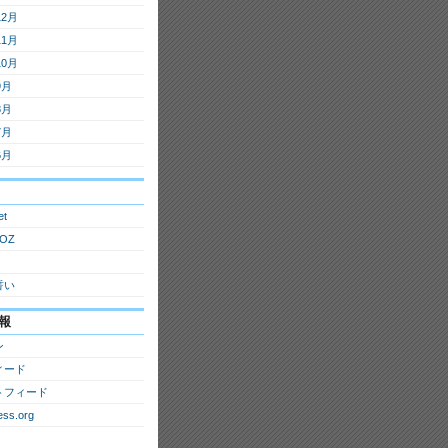
12月
11月
10月
9月
8月
7月
6月
et
OZ
誓い
報
ン
ィード
トフィード
ss.org