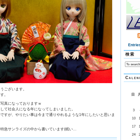
Entrie
検索
Calen
とうございます。
ます。
日
賀写真になっておりますｗ
業して社会人になる年になってしまいました。
3
ですが、やりたい事は今まで通りやれるような1年にしたいと思いま
10
17
特急サンライズの中から書いています(眠い…
24