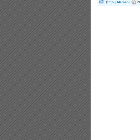
ドール
|
Mernao
|
2