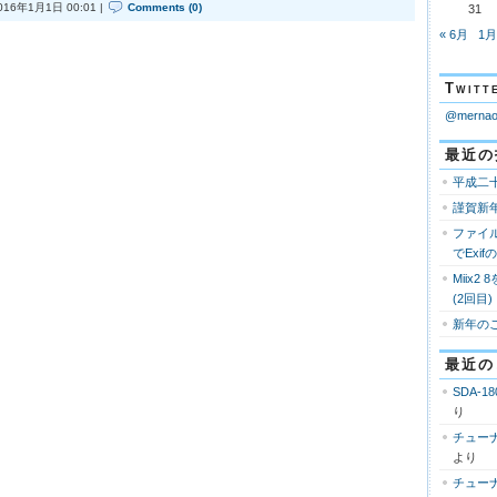
016年1月1日 00:01 |
Comments (0)
31
« 6月
1月
Twi
@mern
最近の
平成二
謹賀新
ファイ
でExi
Miix2
(2回目)
新年の
最近の
SDA-18
り
チューナ
より
チューナ