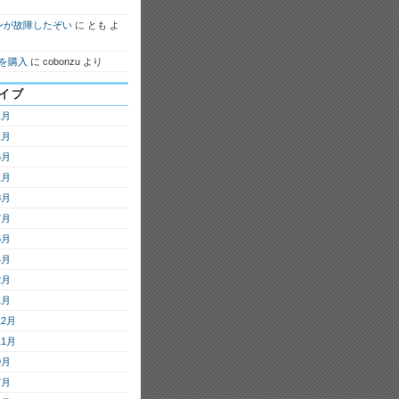
ンが故障したぞい
に
とも
よ
7を購入
に
cobonzu
より
イブ
1月
1月
6月
1月
8月
7月
6月
4月
2月
1月
12月
11月
9月
7月