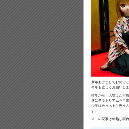
新年あけましておめで
今年も宜しくお願いし
昨年から一人増えた年
遂にモラトリアムを卒
今年は色々あると思うの
す。
※この記事は年越し寝台