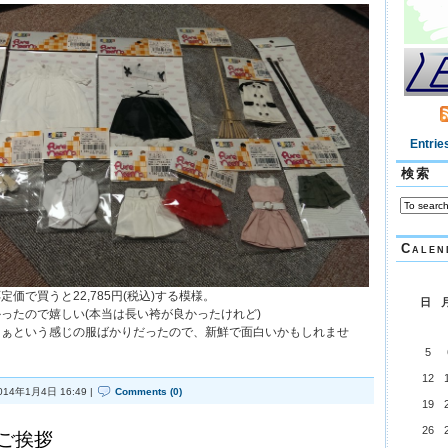
Entrie
検索
Calen
価で買うと22,785円(税込)する模様。
日
ったので嬉しい(本当は長い袴が良かったけれど)
なぁという感じの服ばかりだったので、新鮮で面白いかもしれませ
5
12
014年1月4日 16:49 |
Comments (0)
19
26
のご挨拶