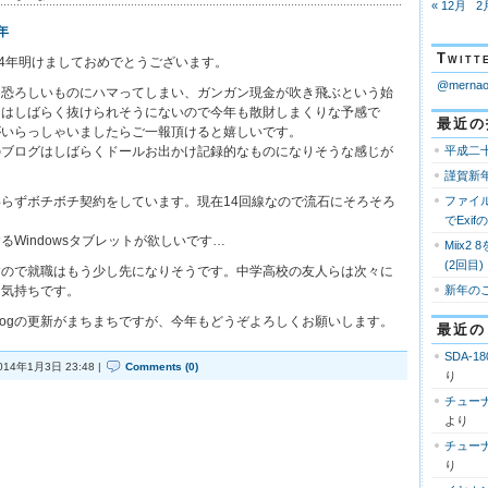
« 12月
2
Twi
14年明けましておめでとうございます。
@mern
う恐ろしいものにハマってしまい、ガンガン現金が吹き飛ぶという始
らはしばらく抜けられそうにないので今年も散財しまくりな予感で
最近の
がいらっしゃいましたらご一報頂けると嬉しいです。
のブログはしばらくドールお出かけ記録的なものになりそうな感じが
平成二
謹賀新
らずボチボチ契約をしています。現在14回線なので流石にそろそろ
ファイ
。
でExi
Windowsタブレットが欲しいです…
Miix2
(2回目)
すので就職はもう少し先になりそうです。中学高校の友人らは次々に
な気持ちです。
新年の
りでBlogの更新がまちまちですが、今年もどうぞよろしくお願いします。
最近の
SDA-18
014年1月3日 23:48 |
Comments (0)
り
チューナ
より
チューナ
り