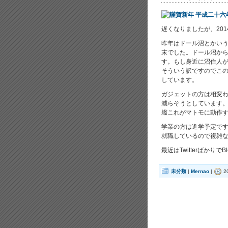
遅くなりましたが、20
昨年はドール沼とかい
末でした。ドール沼か
す。もし身近に沼住人
そういう訳ですのでこ
しています。
ガジェットの方は相変わ
減らそうとしています
艦これがマトモに動作する
学業の方は進学予定で
就職しているので複雑
最近はTwitterばか
未分類
|
Mernao
|
2