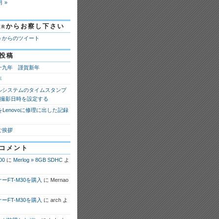
月 »
tterからお察し下さい
ao からのツイート
投稿
十九年 謹賀新年
年
ルシステムのタイムスタンプ
fの撮影日時を設定する
 8をLenovoに修理に出した記録
ご挨拶
コメント
00
に
Merlog » 8GB SDHC
よ
ーFT-M30を購入
に
Mernao
ーFT-M30を購入
に
arch
よ