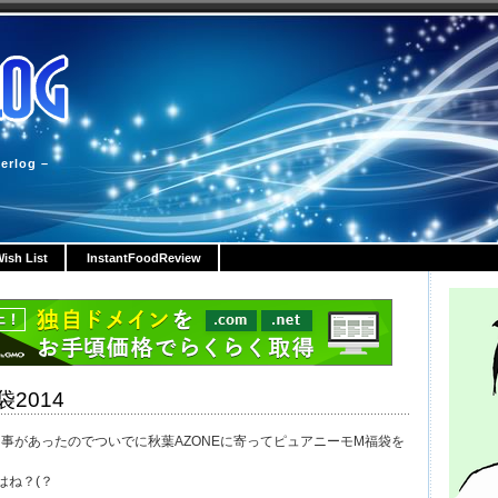
erlog –
ish List
InstantFoodReview
袋2014
事があったのでついでに秋葉AZONEに寄ってピュアニーモM福袋を
はね？(？