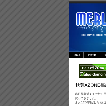
– The trivial blog M
Home
Profile
W
秋葉AZONE福
昨日秋葉近くまで行く用
買ってきました。
まぁ5,250円だしたまに