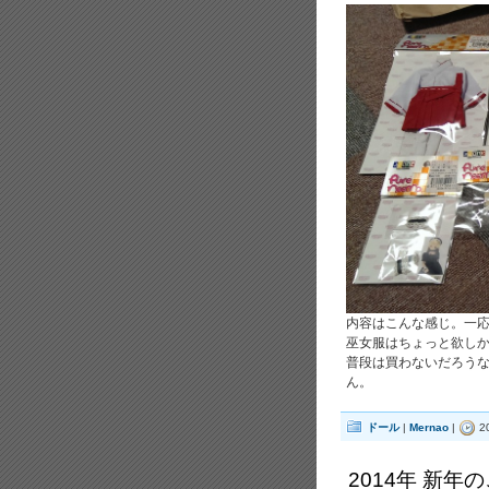
内容はこんな感じ。一応定
巫女服はちょっと欲しか
普段は買わないだろう
ん。
ドール
|
Mernao
|
2
2014年 新年