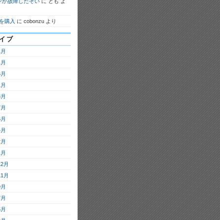
ンが故障したぞい
に
とも
よ
7を購入
に
cobonzu
より
イブ
1月
1月
6月
1月
8月
7月
6月
4月
2月
1月
12月
11月
9月
7月
5月