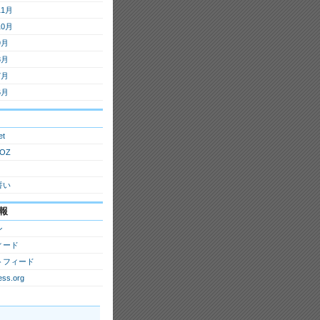
11月
10月
9月
8月
7月
6月
et
OZ
誓い
報
ン
ィード
トフィード
ss.org