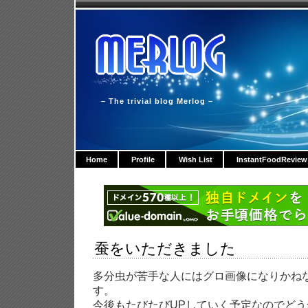
– The trivial blog Merlog –
Home
Profile
Wish List
InstantFoodReview
蚕をいただきました
多分虫が苦手な人にはグロ画像になりかね
す。
今後もたびたびUPしていく予定なのでど