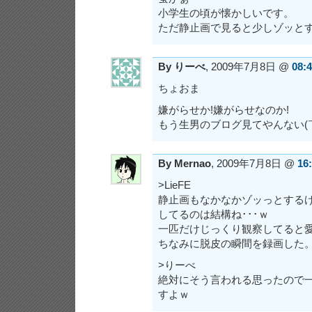
小学生の頃が懐かしいです。
ただ静止画で見ると少しゾッと
By りーべ
, 2009年7月8日 @
08:
ちょおま
嫌がらせか!嫌がらせなのか!
もう生男のブログ見てやんない(
By Mernao
, 2009年7月8日 @
16
>LieFE
静止画もなかなかゾッっとする
してるのは結構ね･･･ｗ
一匹だけじっくり観察してると
ちなみに脱皮の瞬間を録画した
>りーべ
絶対にそう言われる思ったので
すよｗ