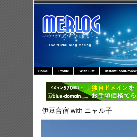
– The trivial blog Merlog –
Home
Profile
Wish List
InstantFoodReview
伊豆合宿 with ニャル子