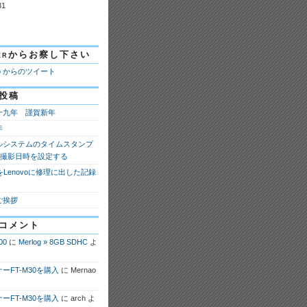
31
tterからお察し下さい
ao からのツイート
投稿
十九年 謹賀新年
年
ルシステムのタイムスタンプ
fの撮影日時を設定する
 8をLenovoに修理に出した記録
ご挨拶
コメント
00
に
Merlog » 8GB SDHC
よ
ーFT-M30を購入
に
Mernao
ーFT-M30を購入
に
arch
よ