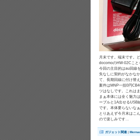
月末です。端末です。どう
docomoのHW-02
今回の主目的はau回線
失なしに契約がなかなか
て、長期回線に付け替
案件はMNP一括0円C
ツはなしです。これはま
まぁ本体には全く魅力は
ーブルと1A出せるUSB
です。本体要らないな
とりあえず今月末はこん
ので楽しみです…
ガジェット関連
|
Merna