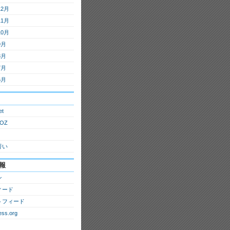
12月
11月
10月
9月
8月
7月
6月
et
OZ
誓い
報
ン
ィード
トフィード
ss.org