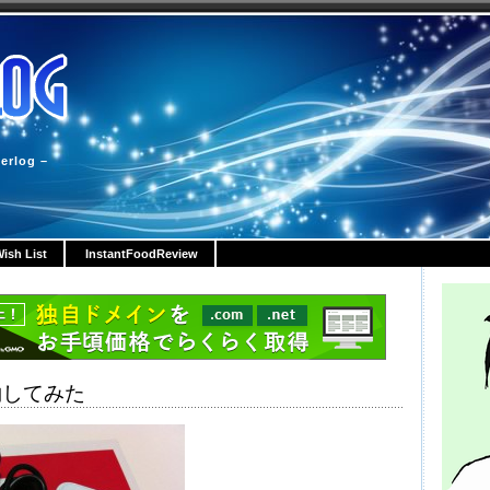
erlog –
ish List
InstantFoodReview
約してみた