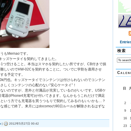
Entrie
検索
もMernaoです。
Cことキッズケータイを契約してきました。
を1つ空けること。本当はスマホを契約したい所ですが、CB付きで損
難しいのでHW-02Cを契約することに。ついでに学割を適用させ
Calen
えする予定です。
B40k円也。キッズケータイでコンテンツは付けられないのでコンテン
さしくコンテンツの心配のない”安心ケータイ”！
日
ないのですが、意外と付属品が充実しているのがいいです。USBケ
給電器(iPhone4充電可)が付いてきます。なんかもうこれだけで満足
ぁという方でも充電器を買うつもりで契約してみるのもいいかも…？
2
な感じで終了。来月にはdocomoの90日ルールが解除されるはずな
9
16
o
|
2012年5月27日 00:42
23