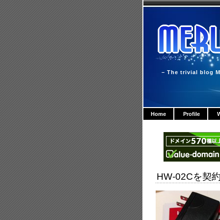
– The trivial blog M
Home
Profile
W
HW-02Cを契