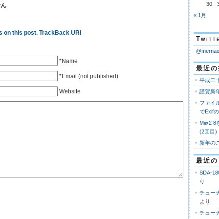
30
せん
« 1月
 on this post.
TrackBack URI
Twi
@mern
*Name
最近の
*Email (not published)
平成二
Website
謹賀新
ファイ
でExi
Miix2
(2回目)
新年の
最近の
SDA-18
り
チューナ
より
チューナ