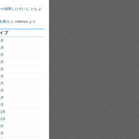
ンが故障したぞい
に
とも
よ
7を購入
に
cobonzu
より
イブ
1月
1月
6月
1月
8月
7月
6月
4月
2月
1月
12月
11月
9月
7月