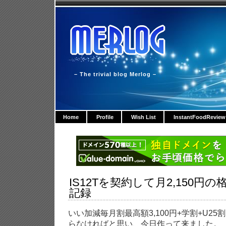
– The trivial blog Merlog –
Home
Profile
Wish List
InstantFoodReview
IS12Tを契約して月2,150円
記録
いい加減毎月割最高額3,100円+学割+U2
らなければと思い、今日作って来ました。