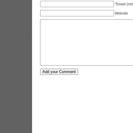
*Email (not
Website