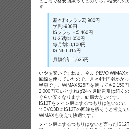
ところで格安回線ってどのぐらい格安なの
す。
基本料(プランZ):980円
学割:-980円
ISフラット:5,460円
U-25割:1,050円
毎月割:-3,100円
IS NET:315円
月額合計:1,625円
いやぁ安いですねぇ。今までEVO WiMAXが
回線を使っていたので、月々4千円弱かか
半額です。WiMAX525円を使っても2,15
2,000円安いとすれば24ヶ月間割引は続くの
ぐらい安くなります。結構大きいです。
IS12Tをメイン機にするつもりは無いので、
てEVO3DにIS12Tの回線を移そうと考え
WiMAXも使えて快適です。
メイン機にするつもりはないと言ったIS12