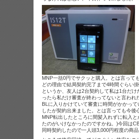
MNP一括0円でサクッと購入。とは言って
どの理由で結局契約完了まで4時間ぐらい
というか、友人は2台契約して私は1台だけ
ったら私だけ審査が終わってないと言われた
BLに入りかけていて審査に時間がかかって
したが契約出来ました。とは言っても今後心
MNP転出したところに間髪入れずに転入と
たのがいけなかったのですかね。)今回はC
同時契約したので一人頭3,000円程度の商