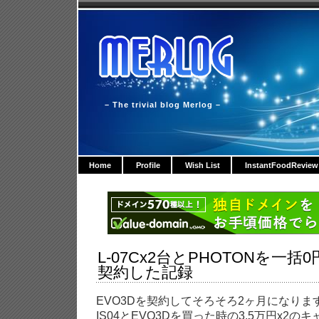
– The trivial blog Merlog –
Home
Profile
Wish List
InstantFoodReview
L-07Cx2台とPHOTONを一
契約した記録
EVO3Dを契約してそろそろ2ヶ月になります
IS04とEVO3Dを買った時の3.5万円x2の