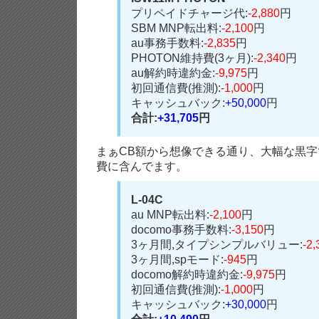
プリペイドチャージ代:
-2,880
円
SBM MNP転出料:
-2,100
円
au事務手数料:
-2,835
円
PHOTON維持費(3ヶ月):
-2,340
円
au解約時違約金:
-9,975
円
初回通信費(推測):
-1,000
円
キャッシュバック:
+50,000
円
合計:
+31,705
円
まぁCB額から想像できる通り、大幅な黒字で
費に含んでます。
L-04C
au MNP転出料:
-2,100
円
docomo事務手数料:
-3,150
円
3ヶ月間,タイプシンプルバリュー:
-2,
3ヶ月間,spモード:
-945
円
docomo解約時違約金:
-9,975
円
初回通信費(推測):
-1,000
円
キャッシュバック:
+30,000
円