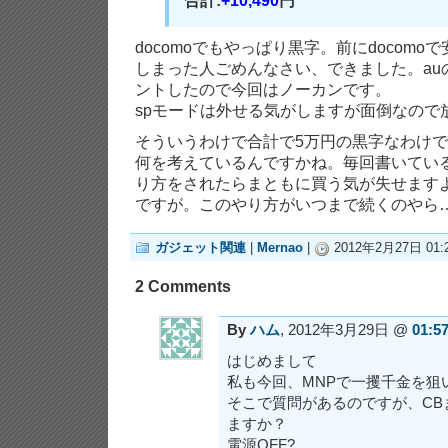
合計:
+10,490
円
docomoでもやっぱり黒字。前にdocom
しまった人ごめんなさい、できました。au
ントしたので今回はノーカンです。
spモードは外せる気がしますが面倒なので
そういうわけで合計で5万円の黒字なわけ
何を考えているんですかね。毎回書いてい
り方をされたらまともに買う気が失せます
ですが。このやり方がいつまで続くのやら
ガジェット関連
|
Mernao
|
2012年2月27日 01:
2 Comments
By
ハム
, 2012年3月29日 @
01:5
はじめまして
私も今回、MNPで一攫千金を狙
そこで質問があるのですが、CB
ますか？
電源OFF?