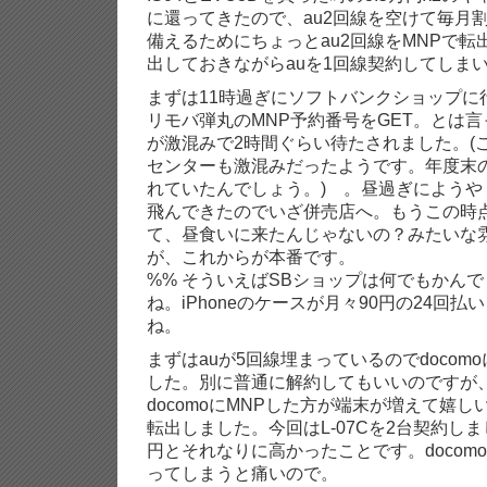
に還ってきたので、au2回線を空けて毎月割
備えるためにちょっとau2回線をMNPで
出しておきながらauを1回線契約してしま
まずは11時過ぎにソフトバンクショップに
リモバ弾丸のMNP予約番号をGET。とは言
が激混みで2時間ぐらい待たされました。(こ
センターも激混みだったようです。年度末
れていたんでしょう。) 。昼過ぎにようや
飛んできたのでいざ併売店へ。もうこの時
て、昼食いに来たんじゃないの？みたいな
が、これからが本番です。
%% そういえばSBショップは何でもかん
ね。iPhoneのケースが月々90円の24回
ね。
まずはauが5回線埋まっているのでdocom
した。別に普通に解約してもいいのですが、
docomoにMNPした方が端末が増えて嬉しい
転出しました。今回はL-07Cを2台契約し
円とそれなりに高かったことです。docom
ってしまうと痛いので。