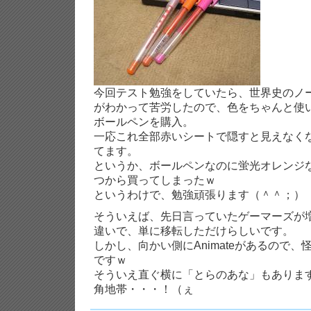
今回テスト勉強をしていたら、世界史のノ
がわかって苦労したので、色をちゃんと使
ボールペンを購入。
一応これ全部赤いシートで隠すと見えなく
てます。
というか、ボールペンなのに蛍光オレンジ
つから買ってしまったｗ
というわけで、勉強頑張ります（＾＾；）
そういえば、先日言っていたゲーマーズが
違いで、単に移転しただけらしいです。
しかし、向かい側にAnimateがあるので
ですｗ
そういえ直ぐ横に「とらのあな」もありま
角地帯・・・！（ぇ