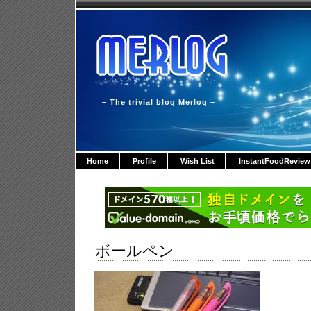
– The trivial blog Merlog –
Home
Profile
Wish List
InstantFoodReview
ボールペン