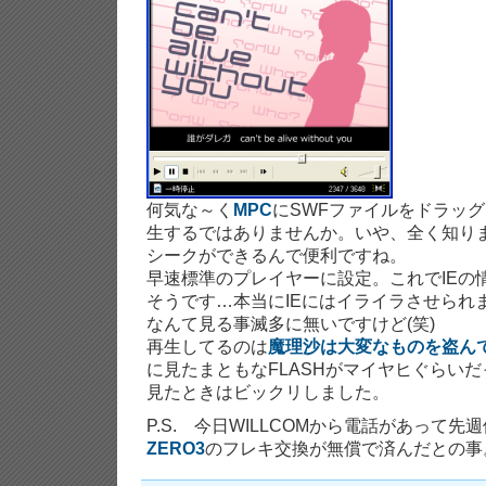
何気な～く
MPC
にSWFファイルをドラッ
生するではありませんか。いや、全く知りま
シークができるんで便利ですね。
早速標準のプレイヤーに設定。これでIEの
そうです…本当にIEにはイライラさせられま
なんて見る事滅多に無いですけど(笑)
再生してるのは
魔理沙は大変なものを盗ん
に見たまともなFLASHがマイヤヒぐらいだ
見たときはビックリしました。
P.S. 今日WILLCOMから電話があって
ZERO3
のフレキ交換が無償で済んだとの事