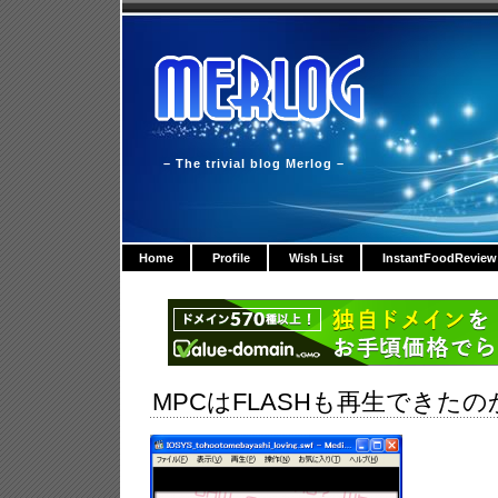
– The trivial blog Merlog –
Home
Profile
Wish List
InstantFoodReview
MPCはFLASHも再生できたの