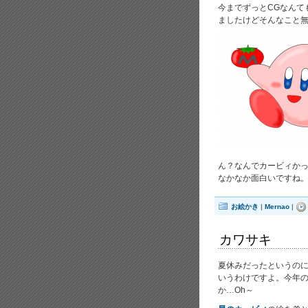
今までずっとCGなんて
ましたけどそんなこと
ん？なんでカービィかっ
なかなか面白いですね
お絵かき
|
Mernao
|
カワサキ
夏休みだったというの
いうわけですよ。今年
か…Oh～