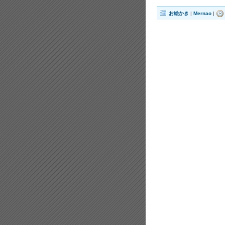
お絵かき
|
Mernao
|