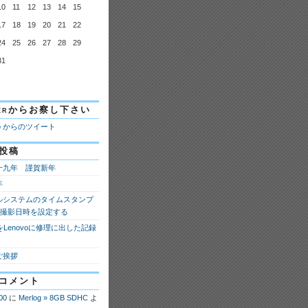
10
11
12
13
14
15
17
18
19
20
21
22
24
25
26
27
28
29
31
tterからお察し下さい
ao からのツイート
投稿
十九年 謹賀新年
年
ルシステムのタイムスタンプ
fの撮影日時を設定する
 8をLenovoに修理に出した記録
ご挨拶
コメント
00
に
Merlog » 8GB SDHC
よ