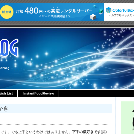
erlog –
ish List
InstantFoodReview
絵かき
きです。でも上手というわけではありません。
下手の横好きです
(笑)