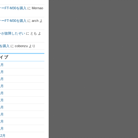
ーFT-M30を購入
に
Mernao
ーFT-M30を購入
に
arch
よ
ンが故障したぞい
に
とも
よ
7を購入
に
cobonzu
より
イブ
1月
1月
6月
1月
8月
7月
6月
4月
2月
1月
12月