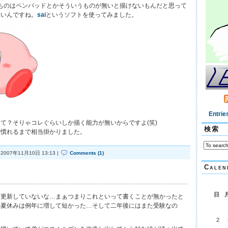
ものはペンパッドとかそういうものが無いと描けないもんだと思って
無いんですね。
sai
というソフトを使ってみました。
Entrie
て？そりゃコレぐらいしか描く能力が無いからですよ(笑)
検索
。慣れるまで相当掛かりました。
2007年11月10日 13:13 |
Comments (1)
Calen
日
に更新していないな…まぁつまりこれといって書くことが無かったと
の夏休みは例年に増して短かった…そして二年後にはまた受験なの
2