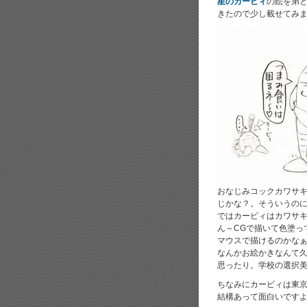
星のカービィ
の絵を弟
きたので少し載せてみま
おなじみコックカワサキ
じかな？。そういうのに
ではカービィはカワサキ
ん～CGで描いて色塗っ
マウスで描けるのかなぁ～
なんかお絵かきなんて
思ったり。学校の選択美
ちなみにカービィは東京
結構あって面白いですよ(