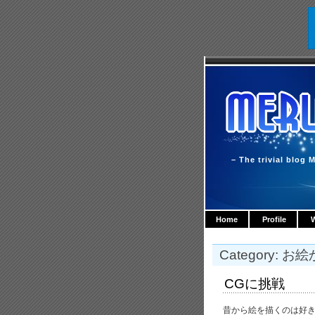
– The trivial blog M
Home
Profile
W
Category: お
CGに挑戦
昔から絵を描くのは好