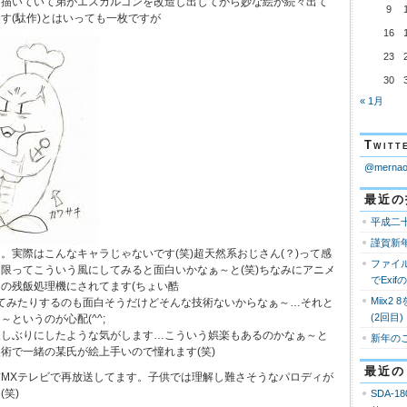
と描いていて弟がエスカルゴンを改造し出してから妙な絵が続々出て
9
す(駄作)とはいっても一枚ですが
16
23
30
« 1月
Twi
@mern
最近の
平成二
謹賀新
。実際はこんなキャラじゃないです(笑)超天然系おじさん(？)って感
ファイ
限ってこういう風にしてみると面白いかなぁ～と(笑)ちなみにアニメ
でExi
の残飯処理機にされてます(ちょい酷
Miix2
てみたりするのも面白そうだけどそんな技術ないからなぁ～…それと
(2回目)
というのが心配(^^;
久しぶりにしたような気がします…こういう娯楽もあるのかなぁ～と
新年の
術で一緒の某氏が絵上手いので憧れます(笑)
最近の
MXテレビで再放送してます。子供では理解し難さそうなパロディが
笑)
SDA-18