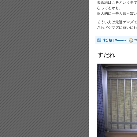
表紙絵は五巻という事
なってるかも。
個人的に一番人形っぽ
そういえば最近ゲマズ
ざわざゲマズに買いに
未分類
|
Mernao
|
2
すだれ