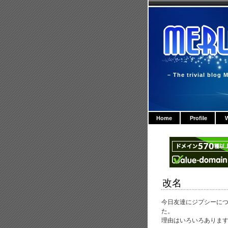
– The trivial blog M
Home
Profile
W
改名
今日友達にジプシーに
た。
理由はいろいろありま