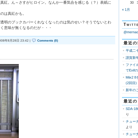
で真紅。ん～さすがヒロイン。なんか一番気合を感じる（？）表紙に
30
« 1月
いのは真紅かも。
で透明のブックカバーくれなくなったのは気のせい？そうでないとわ
Twi
行く意味が無くなるのだが・・・
@mern
008年8月28日 23:42 |
Comments (0)
最近の
平成二
謹賀新
ファイ
でExi
Miix2
(2回目)
新年の
最近の
SDA-18
り
チューナ
より
チューナ