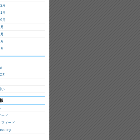
12月
11月
10月
9月
8月
7月
6月
et
OZ
誓い
報
ン
ィード
トフィード
ss.org