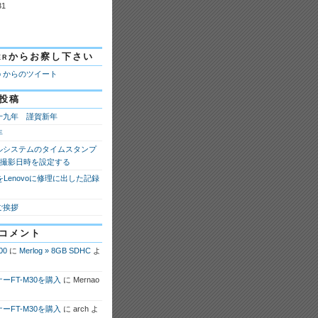
31
tterからお察し下さい
ao からのツイート
投稿
十九年 謹賀新年
年
ルシステムのタイムスタンプ
fの撮影日時を設定する
 8をLenovoに修理に出した記録
ご挨拶
コメント
00
に
Merlog » 8GB SDHC
よ
ーFT-M30を購入
に
Mernao
ーFT-M30を購入
に
arch
よ