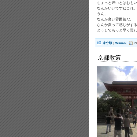
ちょっと遅いとはおも
なんかいいですねこれ
うん。
なんか良い雰囲気だ。
なんか夏って感じがす
どうしてもっと早く買
未分類
|
Mernao
|
2
京都散策