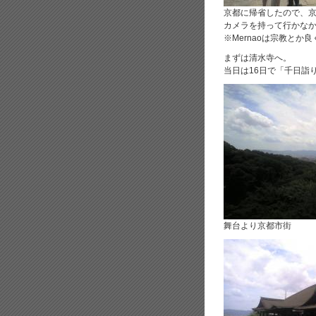
京都に帰省したので、
カメラを持って行かな
※Mernaoは宗教と
まずは清水寺へ。
当日は16日で「千日詣
舞台より京都市街