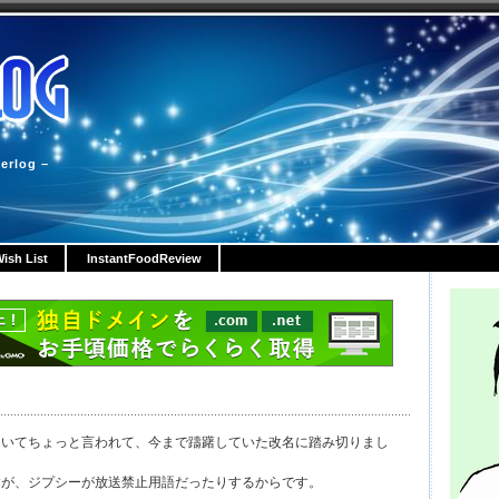
erlog –
ish List
InstantFoodReview
ついてちょっと言われて、今まで躊躇していた改名に踏み切りまし
すが、ジプシーが放送禁止用語だったりするからです。