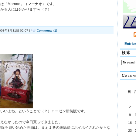
は「Marnao」（マーナオ）です。
分かる人には分かりますｗ（？）
008年8月31日 02:07 |
Comments (1)
Entrie
検索
Calen
日
2
もいいよね。ということで（？）ローゼン新装版です。
9
買えなかったので今日買ってきました。
16
新装版を買い始めた理由は、まぁ１巻の表紙絵にホイホイされたからな
23