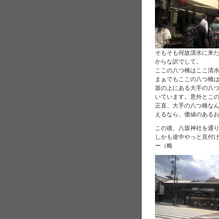
そもそも何故清水に来
からな訳でして。
ここの八つ橋はここ清
まぁでもここの八つ橋
坂の上にある大手の八
いています。意外とこ
正直、大手の八つ橋な
えるなら、価値のある
この後、八坂神社を通
しかも途中やっと見付
ー（略