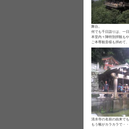
舞台。
何でも千日詣りは、一
本堂内々陣特別拝観も
ご本尊観音様も拝めて
清水寺の名前の由来で
もう喉がカラカラで・