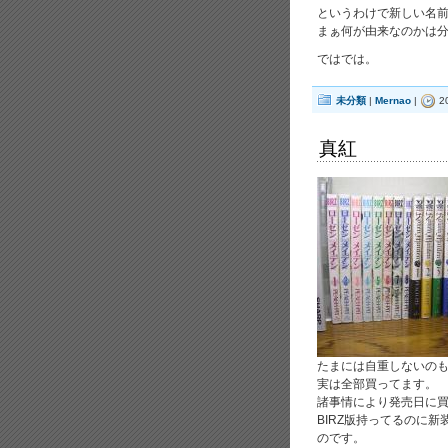
というわけで新しい名前
まぁ何が由来なのかは
ではでは。
未分類
|
Mernao
|
2
真紅
たまには自重しないの
実は全部買ってます。
諸事情により発売日に
BIRZ版持ってるのに
のです。