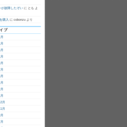
ンが故障したぞい
に
とも
よ
7を購入
に
cobonzu
より
イブ
1月
1月
6月
1月
8月
7月
6月
4月
2月
1月
12月
11月
9月
7月