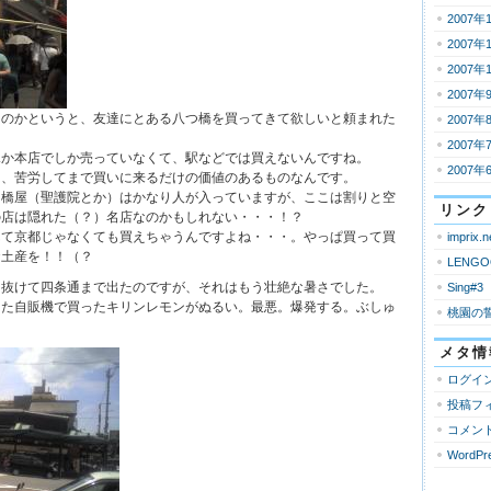
2007年
2007年
2007年
2007年
たのかというと、友達にとある八つ橋を買ってきて欲しいと頼まれた
2007年
2007年
水か本店でしか売っていなくて、駅などでは買えないんですね。
2007年
は、苦労してまで買いに来るだけの価値のあるものなんです。
つ橋屋（聖護院とか）はかなり人が入っていますが、ここは割りと空
リンク
の店は隠れた（？）名店なのかもしれない・・・！？
んて京都じゃなくても買えちゃうんですよね・・・。やっぱ買って買
imprix.n
お土産を！！（？
LENGO
り抜けて四条通まで出たのですが、それはもう壮絶な暑さでした。
Sing#3
けた自販機で買ったキリンレモンがぬるい。最悪。爆発する。ぶしゅ
桃園の
メタ情
ログイ
投稿フ
コメン
WordPre